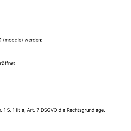
LO (moodle) werden:
röffnet
 1 S. 1 lit a, Art. 7 DSGVO die Rechtsgrundlage.