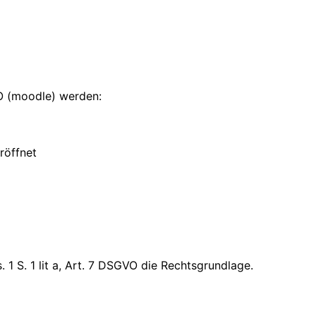
LO (moodle) werden:
röffnet
 1 S. 1 lit a, Art. 7 DSGVO die Rechtsgrundlage.