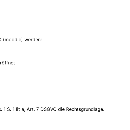
LO (moodle) werden:
röffnet
 1 S. 1 lit a, Art. 7 DSGVO die Rechtsgrundlage.