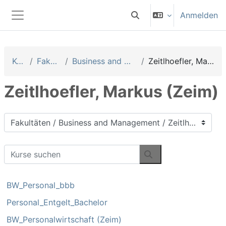
Zum Hauptinhalt
Anmelden
Sucheingabe umschalten
Website-Übersicht
Kurse
Fakultäten
Business and Management
Zeitlhoefler, Markus (Zeim)
Zeitlhoefler, Markus (Zeim)
Kursbereiche
Kurse suchen
Kurse suchen
BW_Personal_bbb
Personal_Entgelt_Bachelor
BW_Personalwirtschaft (Zeim)