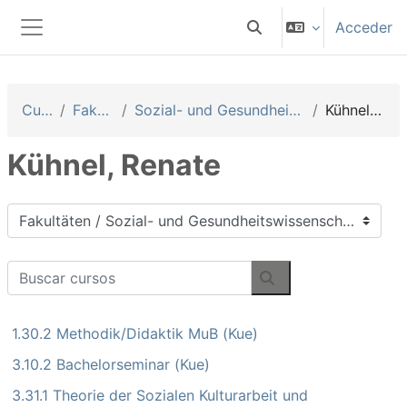
Salta al contenido principal
Acceder
Selector de búsqueda 
Panel lateral
Cursos
Fakultäten
Sozial- und Gesundheitswissenschaften
Kühnel, Renate
Kühnel, Renate
Categorías
Buscar cursos
Buscar cursos
1.30.2 Methodik/Didaktik MuB (Kue)
3.10.2 Bachelorseminar (Kue)
3.31.1 Theorie der Sozialen Kulturarbeit und