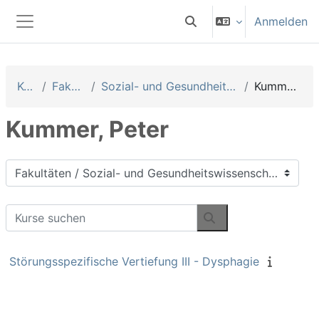
Zum Hauptinhalt
Anmelden
Sucheingabe umschalten
Website-Übersicht
Kurse
Fakultäten
Sozial- und Gesundheitswissenschaften
Kummer, Peter
Kummer, Peter
Kursbereiche
Kurse suchen
Kurse suchen
Störungsspezifische Vertiefung III - Dysphagie