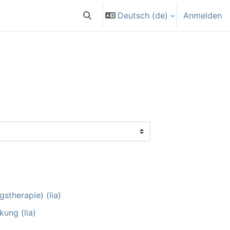
Deutsch ‎(de)‎
Anmelden
Sucheingabe umschalten
stherapie) (lia)
kung (lia)