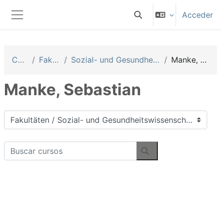
Salta al contenido principal
Acceder
Selector de búsqueda 
Panel lateral
Cursos
Fakultäten
Sozial- und Gesundheitswissenschaften
Manke, Sebastian
Manke, Sebastian
Categorías
Buscar cursos
Buscar cursos