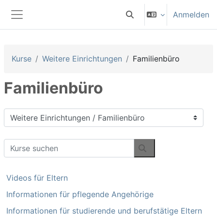
Zum Hauptinhalt
Anmelden
Sucheingabe umschalten
Website-Übersicht
Kurse
Weitere Einrichtungen
Familienbüro
Familienbüro
Kursbereiche
Kurse suchen
Kurse suchen
Videos für Eltern
Informationen für pflegende Angehörige
Informationen für studierende und berufstätige Eltern