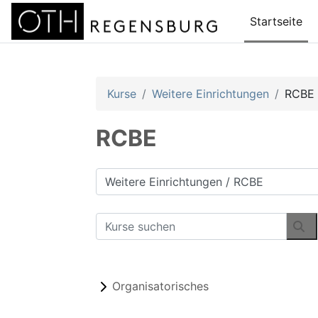
Zum Hauptinhalt
Startseite
Kurse
Weitere Einrichtungen
RCBE
RCBE
Kursbereiche
Kurse suchen
Ku
Organisatorisches