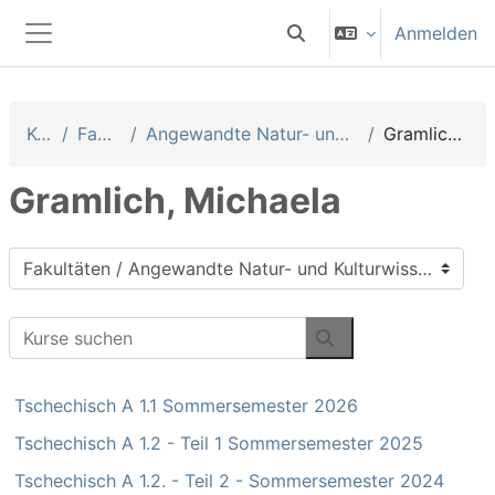
Zum Hauptinhalt
Anmelden
Sucheingabe umschalten
Website-Übersicht
Kurse
Fakultäten
Angewandte Natur- und Kulturwissenschaften
Gramlich, Michaela
Gramlich, Michaela
Kursbereiche
Kurse suchen
Kurse suchen
Tschechisch A 1.1 Sommersemester 2026
Tschechisch A 1.2 - Teil 1 Sommersemester 2025
Tschechisch A 1.2. - Teil 2 - Sommersemester 2024