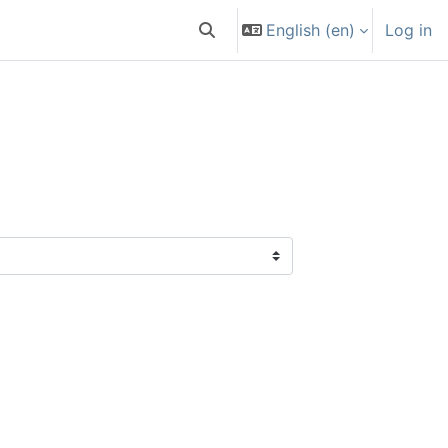
English ‎(en)‎
Log in
Toggle search input