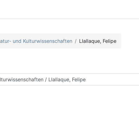
tur- und Kulturwissenschaften
Llallaque, Felipe
arch courses