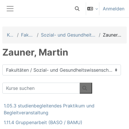
Zum Hauptinhalt
Anmelden
Sucheingabe umschalten
Website-Übersicht
Kurse
Fakultäten
Sozial- und Gesundheitswissenschaften
Zauner, Martin
Zauner, Martin
Kursbereiche
Kurse suchen
Kurse suchen
1.05.3 studienbegleitendes Praktikum und
Begleitveranstaltung
1.11.4 Gruppenarbeit (BASO / BAMU)