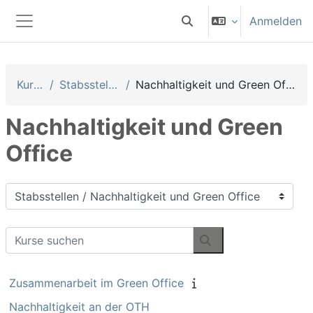
Zum Hauptinhalt
Anmelden
Sucheingabe umschalten
Website-Übersicht
Kurse
Stabsstellen
Nachhaltigkeit und Green Office
Nachhaltigkeit und Green
Office
Kursbereiche
Kurse suchen
Kurse suchen
Zusammenarbeit im Green Office
Nachhaltigkeit an der OTH