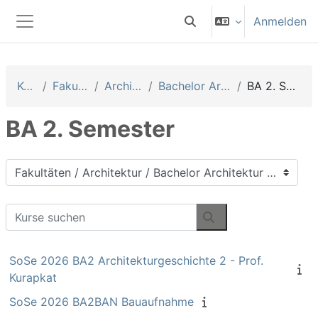
Zum Hauptinhalt
Anmelden
Sucheingabe umschalten
Website-Übersicht
Kurse
Fakultäten
Architektur
Bachelor Architektur
BA 2. Semester
BA 2. Semester
Kursbereiche
Kurse suchen
Kurse suchen
SoSe 2026 BA2 Architekturgeschichte 2 - Prof.
Kurapkat
SoSe 2026 BA2BAN Bauaufnahme