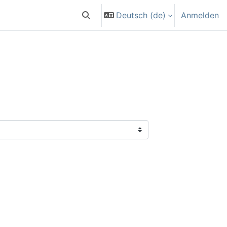
Deutsch ‎(de)‎
Anmelden
Sucheingabe umschalten