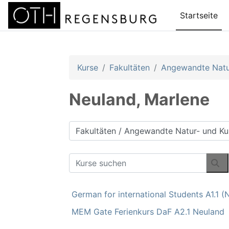
Zum Hauptinhalt
Startseite
Kurse
Fakultäten
Angewandte Natur
Neuland, Marlene
Kursbereiche
Kurse suchen
Ku
German for international Students A1.1 (
MEM Gate Ferienkurs DaF A2.1 Neuland