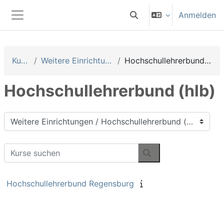
Zum Hauptinhalt
Anmelden
Sucheingabe umschalten
Website-Übersicht
Kurse
Weitere Einrichtungen
Hochschullehrerbund (hlb)
Hochschullehrerbund (hlb)
Kursbereiche
Kurse suchen
Kurse suchen
Hochschullehrerbund Regensburg