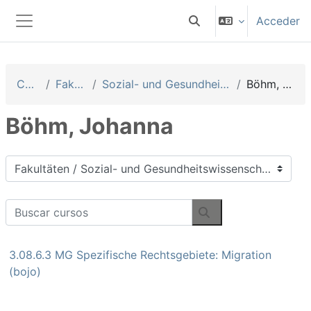
Salta al contenido principal
Acceder
Selector de búsqueda 
Panel lateral
Cursos
Fakultäten
Sozial- und Gesundheitswissenschaften
Böhm, Johanna
Böhm, Johanna
Categorías
Buscar cursos
Buscar cursos
3.08.6.3 MG Spezifische Rechtsgebiete: Migration
(bojo)