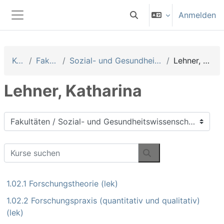
Zum Hauptinhalt
Anmelden
Sucheingabe umschalten
Website-Übersicht
Kurse
Fakultäten
Sozial- und Gesundheitswissenschaften
Lehner, Katharina
Lehner, Katharina
Kursbereiche
Kurse suchen
Kurse suchen
1.02.1 Forschungstheorie (lek)
1.02.2 Forschungspraxis (quantitativ und qualitativ)
(lek)