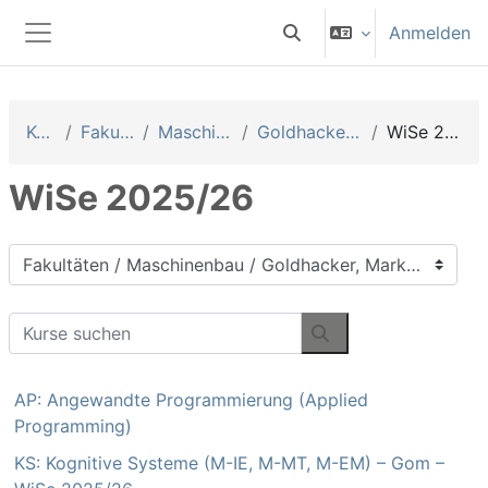
Zum Hauptinhalt
Anmelden
Sucheingabe umschalten
Website-Übersicht
Kurse
Fakultäten
Maschinenbau
Goldhacker, Markus
WiSe 2025/26
WiSe 2025/26
Kursbereiche
Kurse suchen
Kurse suchen
AP: Angewandte Programmierung (Applied
Programming)
KS: Kognitive Systeme (M-IE, M-MT, M-EM) – Gom –