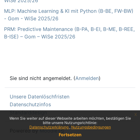
WiSe 2025/26
MLP: Machine Learning & KI mit Python (B-BE, FW-BW)
- Gom - WiSe 2025/26
PRM: Predictive Maintenance (B-PA, B-EI, B-ME, B-REE,
B-ISE) – Gom – WiSe 2025/26
Sie sind nicht angemeldet. (
Anmelden
)
Unsere Datenlöschfristen
Datenschutzinfos
Standarddesign
x
Wenn Sie weiter auf dieser Webseite arbeiten möchten, bestätigen Sie
bitte unsere Nutzungsrichtlinie:
Datenschutzerklärung
Nutzungsbedingungen
Powered by
Moodle
Fortsetzen