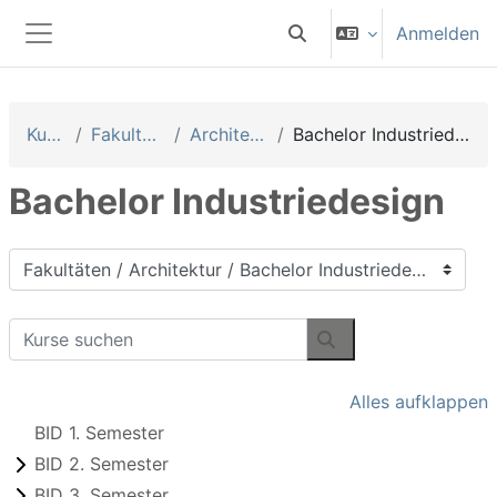
Zum Hauptinhalt
Anmelden
Sucheingabe umschalten
Website-Übersicht
Kurse
Fakultäten
Architektur
Bachelor Industriedesign
Bachelor Industriedesign
Kursbereiche
Kurse suchen
Kurse suchen
Alles aufklappen
BID 1. Semester
BID 2. Semester
BID 3. Semester