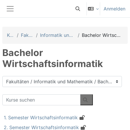
Zum Hauptinhalt
Anmelden
Sucheingabe umschalten
Website-Übersicht
Kurse
Fakultäten
Informatik und Mathematik
Bachelor Wirtschaftsinformatik
Bachelor
Wirtschaftsinformatik
Kursbereiche
Kurse suchen
Kurse suchen
1. Semester Wirtschaftsinformatik
2. Semester Wirtschaftsinformatik