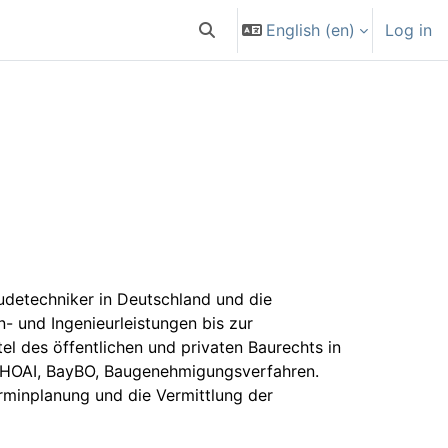
English ‎(en)‎
Log in
Toggle search input
udetechniker in Deutschland und die
n- und Ingenieurleistungen bis zur
l des öffentlichen und privaten Baurechts in
g, HOAI, BayBO, Baugenehmigungsverfahren.
minplanung und die Vermittlung der