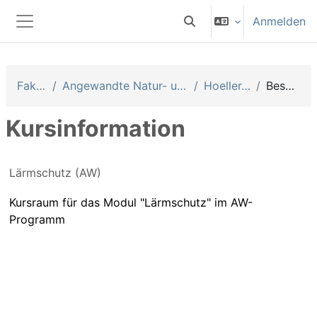
Zum Hauptinhalt
Anmelden
Sucheingabe umschalten
Website-Übersicht
Fakultäten
Angewandte Natur- und Kulturwissenschaften
Hoeller, Christoph
Beschreibung
Kursinformation
Lärmschutz (AW)
Kursraum für das Modul "Lärmschutz" im AW-
Programm