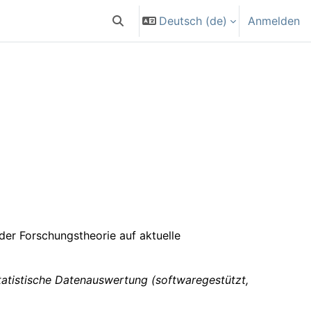
Deutsch ‎(de)‎
Anmelden
Sucheingabe umschalten
er Forschungstheorie auf aktuelle
tatistische Datenauswertung (softwaregestützt,