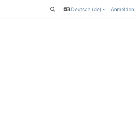
Deutsch ‎(de)‎
Anmelden
Sucheingabe umschalten