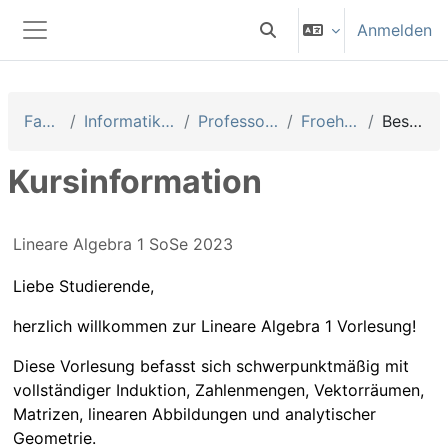
Zum Hauptinhalt
Anmelden
Sucheingabe umschalten
Website-Übersicht
Fakultäten
Informatik und Mathematik
Professoren Fakultät IM
Froehlich, Michael
Beschreibung
Kursinformation
Lineare Algebra 1 SoSe 2023
Liebe Studierende,
herzlich willkommen zur Lineare Algebra 1 Vorlesung!
Diese Vorlesung befasst sich schwerpunktmäßig mit
vollständiger Induktion, Zahlenmengen, Vektorräumen,
Matrizen, linearen Abbildungen und analytischer
Geometrie.