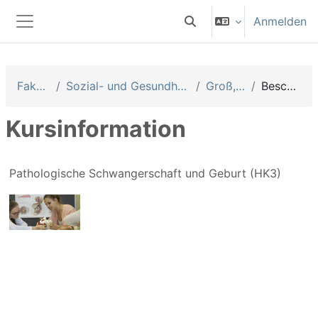
Zum Hauptinhalt
Anmelden
Sucheingabe umschalten
Website-Übersicht
Fakultäten
Sozial- und Gesundheitswissenschaften
Groß, Solveig
Beschreibung
Kursinformation
Pathologische Schwangerschaft und Geburt (HK3)