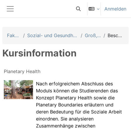
Zum Hauptinhalt
Anmelden
Sucheingabe umschalten
Website-Übersicht
Fakultäten
Sozial- und Gesundheitswissenschaften
Groß, Solveig
Beschreibung
Kursinformation
Planetary Health
Nach erfolgreichem Abschluss des
Moduls können die Studierenden das
Konzept Planetary Health sowie die
Planetary Boundaries erläutern und
deren Bedeutung für die Soziale Arbeit
einordnen. Sie analysieren
Zusammenhänge zwischen