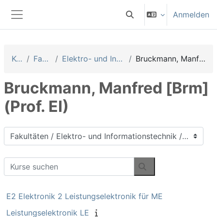
Zum Hauptinhalt
Anmelden
Sucheingabe umschalten
Website-Übersicht
Kurse
Fakultäten
Elektro- und Informationstechnik
Bruckmann, Manfred [Brm] (Prof. EI)
Bruckmann, Manfred [Brm]
(Prof. EI)
Kursbereiche
Kurse suchen
Kurse suchen
E2 Elektronik 2 Leistungselektronik für ME
Leistungselektronik LE