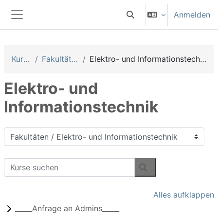
Zum Hauptinhalt
Anmelden
Sucheingabe umschalten
Website-Übersicht
Kurse
Fakultäten
Elektro- und Informationstechnik
Elektro- und
Informationstechnik
Kursbereiche
Kurse suchen
Kurse suchen
Alles aufklappen
_____Anfrage an Admins_____