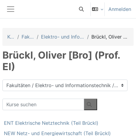
Zum Hauptinhalt
Anmelden
Sucheingabe umschalten
Website-Übersicht
Kurse
Fakultäten
Elektro- und Informationstechnik
Brückl, Oliver [Bro] (Prof. EI)
Brückl, Oliver [Bro] (Prof.
EI)
Kursbereiche
Kurse suchen
Kurse suchen
ENT Elektrische Netztechnik (Teil Brückl)
NEW Netz- und Energiewirtschaft (Teil Brückl)