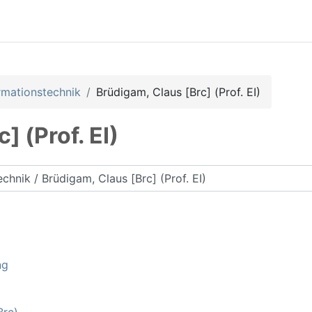
rmationstechnik
Brüdigam, Claus [Brc] (Prof. EI)
] (Prof. EI)
rse suchen
ng