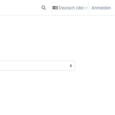
Deutsch ‎(de)‎
Anmelden
Sucheingabe umschalten