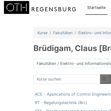
Zum Hauptinhalt
Startseite
Kurse
Fakultäten
Elektro- und Info
Brüdigam, Claus [Brc
Kursbereiche
Kurse suchen
Ku
ACE - Applications of Control Engineeri
RT - Regelungstechnik (Brc)