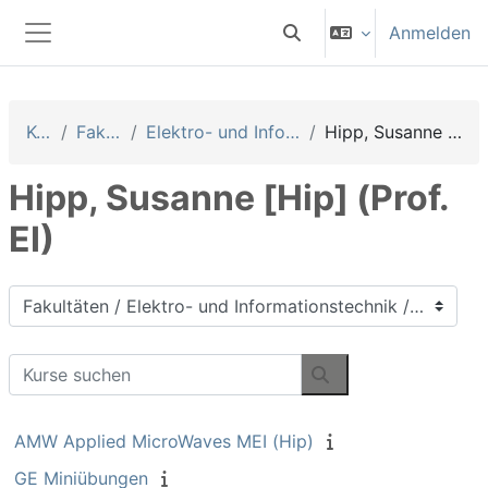
Zum Hauptinhalt
Anmelden
Sucheingabe umschalten
Website-Übersicht
Kurse
Fakultäten
Elektro- und Informationstechnik
Hipp, Susanne [Hip] (Prof. EI)
Hipp, Susanne [Hip] (Prof.
EI)
Kursbereiche
Kurse suchen
Kurse suchen
AMW Applied MicroWaves MEI (Hip)
GE Miniübungen