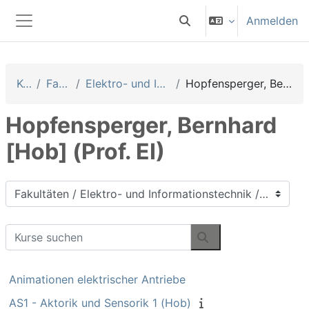
Zum Hauptinhalt
Anmelden
Sucheingabe umschalten
Website-Übersicht
Kurse
Fakultäten
Elektro- und Informationstechnik
Hopfensperger, Bernhard [Hob] (Prof. EI)
Hopfensperger, Bernhard
[Hob] (Prof. EI)
Kursbereiche
Kurse suchen
Kurse suchen
Animationen elektrischer Antriebe
AS1 - Aktorik und Sensorik 1 (Hob)