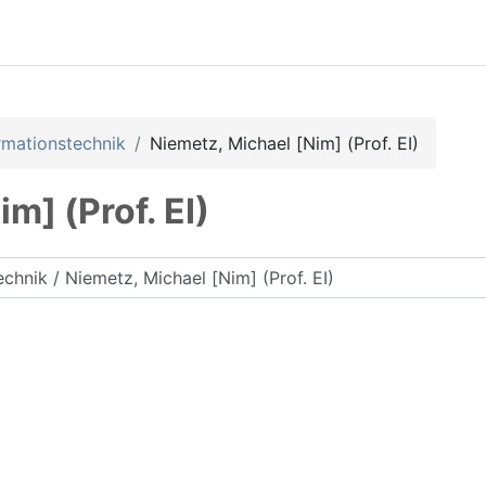
rmationstechnik
Niemetz, Michael [Nim] (Prof. EI)
m] (Prof. EI)
rse suchen