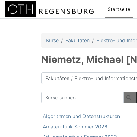
Zum Hauptinhalt
Startseite
Kurse
Fakultäten
Elektro- und Info
Niemetz, Michael [Ni
Kursbereiche
Kurse suchen
Ku
Algorithmen und Datenstrukturen
Amateurfunk Sommer 2026