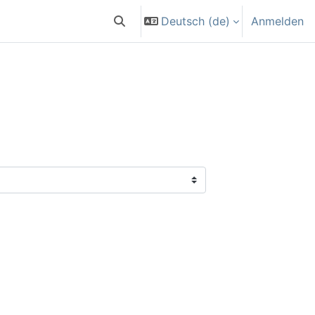
Deutsch ‎(de)‎
Anmelden
Sucheingabe umschalten