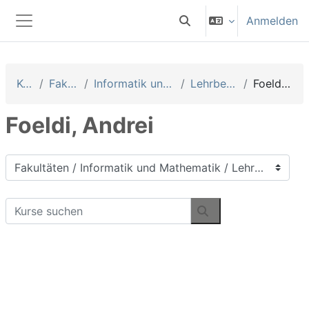
Zum Hauptinhalt
Anmelden
Sucheingabe umschalten
Website-Übersicht
Kurse
Fakultäten
Informatik und Mathematik
Lehrbeauftragte
Foeldi, Andrei
Foeldi, Andrei
Kursbereiche
Kurse suchen
Kurse suchen