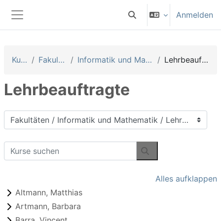
Zum Hauptinhalt
Anmelden
Sucheingabe umschalten
Website-Übersicht
Kurse
Fakultäten
Informatik und Mathematik
Lehrbeauftragte
Lehrbeauftragte
Kursbereiche
Kurse suchen
Kurse suchen
Alles aufklappen
Altmann, Matthias
Artmann, Barbara
Barra, Vincent