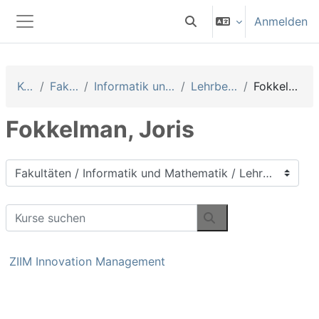
Zum Hauptinhalt
Anmelden
Sucheingabe umschalten
Website-Übersicht
Kurse
Fakultäten
Informatik und Mathematik
Lehrbeauftragte
Fokkelman, Joris
Fokkelman, Joris
Kursbereiche
Kurse suchen
Kurse suchen
ZIIM Innovation Management