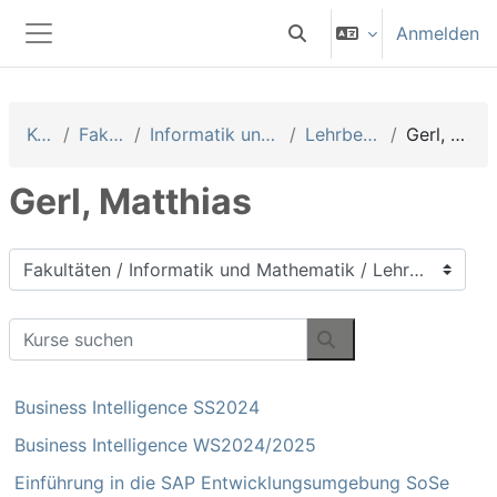
Zum Hauptinhalt
Anmelden
Sucheingabe umschalten
Website-Übersicht
Kurse
Fakultäten
Informatik und Mathematik
Lehrbeauftragte
Gerl, Matthias
Gerl, Matthias
Kursbereiche
Kurse suchen
Kurse suchen
Business Intelligence SS2024
Business Intelligence WS2024/2025
Einführung in die SAP Entwicklungsumgebung SoSe