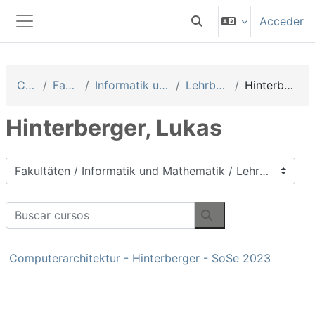
Salta al contenido principal
Acceder
Selector de búsqueda 
Panel lateral
Cursos
Fakultäten
Informatik und Mathematik
Lehrbeauftragte
Hinterberger, Lukas
Hinterberger, Lukas
Categorías
Buscar cursos
Buscar cursos
Computerarchitektur - Hinterberger - SoSe 2023