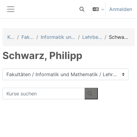
Zum Hauptinhalt
Anmelden
Sucheingabe umschalten
Website-Übersicht
Kurse
Fakultäten
Informatik und Mathematik
Lehrbeauftragte
Schwarz, Philipp
Schwarz, Philipp
Kursbereiche
Kurse suchen
Kurse suchen