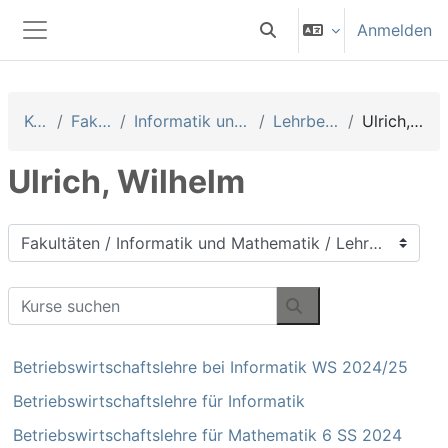
Zum Hauptinhalt
Anmelden
Sucheingabe umschalten
Website-Übersicht
Kurse
Fakultäten
Informatik und Mathematik
Lehrbeauftragte
Ulrich, Wilhelm
Ulrich, Wilhelm
Kursbereiche
Kurse suchen
Kurse suchen
Betriebswirtschaftslehre bei Informatik WS 2024/25
Betriebswirtschaftslehre für Informatik
Betriebswirtschaftslehre für Mathematik 6 SS 2024