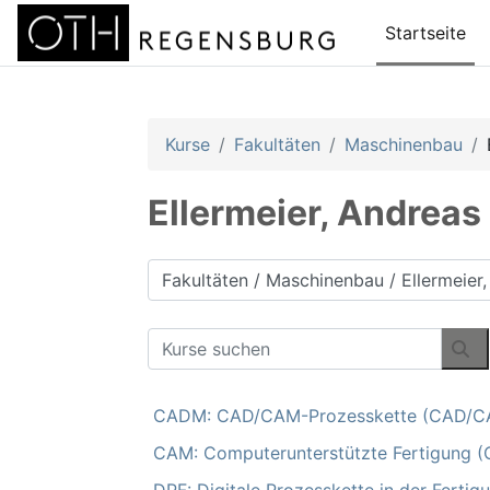
Zum Hauptinhalt
Startseite
Kurse
Fakultäten
Maschinenbau
Ellermeier, Andreas
Kursbereiche
Kurse suchen
Ku
CADM: CAD/CAM-Prozesskette (CAD/CA
CAM: Computerunterstützte Fertigung (