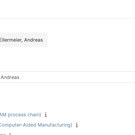
Ellermeier, Andreas
rse suchen
M process chain)
Computer-Aided Manufacturing)