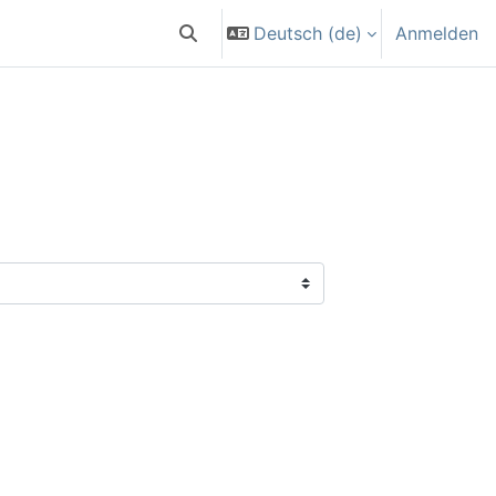
Deutsch ‎(de)‎
Anmelden
Sucheingabe umschalten