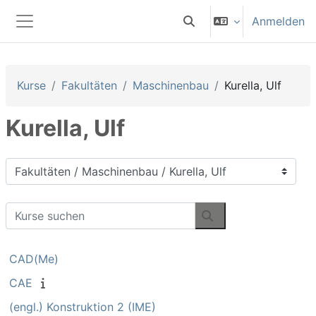
Zum Hauptinhalt
Anmelden
Sucheingabe umschalten
Website-Übersicht
Kurse
Fakultäten
Maschinenbau
Kurella, Ulf
Kurella, Ulf
Kursbereiche
Kurse suchen
Kurse suchen
CAD(Me)
CAE
(engl.) Konstruktion 2 (IME)