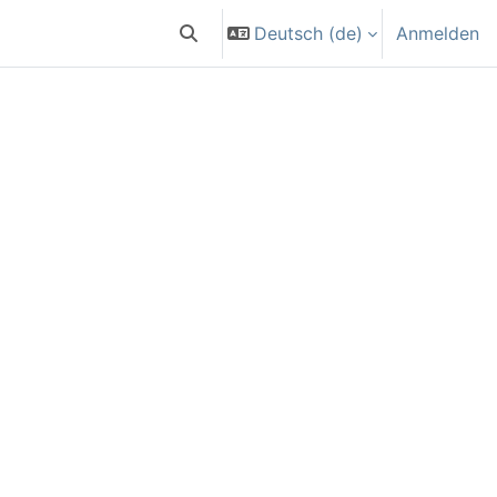
Deutsch ‎(de)‎
Anmelden
Sucheingabe umschalten