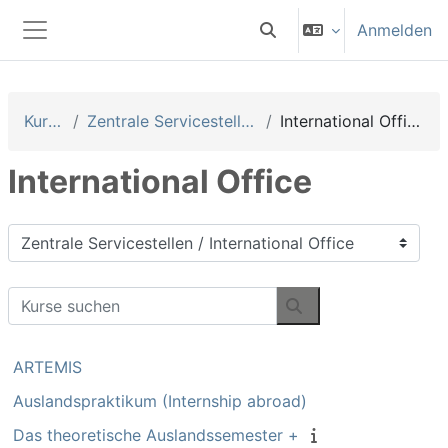
Zum Hauptinhalt
Anmelden
Sucheingabe umschalten
Website-Übersicht
Kurse
Zentrale Servicestellen
International Office
International Office
Kursbereiche
Kurse suchen
Kurse suchen
ARTEMIS
Auslandspraktikum (Internship abroad)
Das theoretische Auslandssemester +