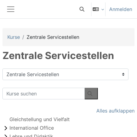
Zum Hauptinhalt
Anmelden
Sucheingabe umschalten
Website-Übersicht
Kurse
Zentrale Servicestellen
Zentrale Servicestellen
Kursbereiche
Kurse suchen
Kurse suchen
Alles aufklappen
Gleichstellung und Vielfalt
International Office
Lehre und Didaktik