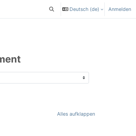
Deutsch ‎(de)‎
Anmelden
Sucheingabe umschalten
ment
Alles aufklappen