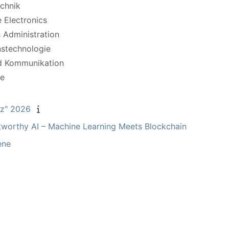
chnik
 Electronics
 Administration
nstechnologie
nd Kommunikation
te
nz" 2026
tworthy AI – Machine Learning Meets Blockchain
ene