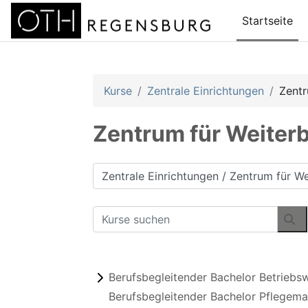
Zum Hauptinhalt
Startseite
Kurse
Zentrale Einrichtungen
Zent
Zentrum für Weite
Kursbereiche
Kurse suchen
Ku
Berufsbegleitender Bachelor Betriebsw
Berufsbegleitender Bachelor Pflege