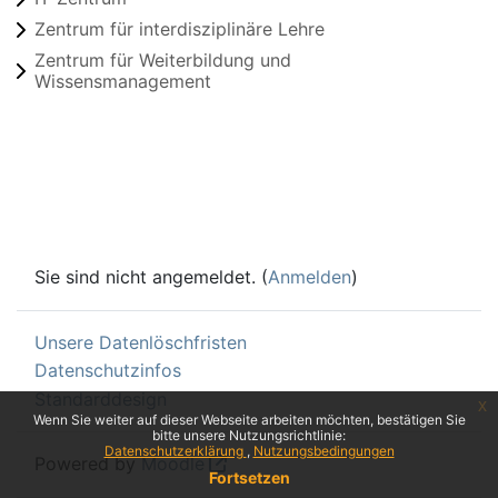
Zentrum für interdisziplinäre Lehre
Zentrum für Weiterbildung und
Wissensmanagement
Sie sind nicht angemeldet. (
Anmelden
)
Unsere Datenlöschfristen
Datenschutzinfos
Standarddesign
x
Wenn Sie weiter auf dieser Webseite arbeiten möchten, bestätigen Sie
bitte unsere Nutzungsrichtlinie:
Datenschutzerklärung
Nutzungsbedingungen
Powered by
Moodle
Fortsetzen