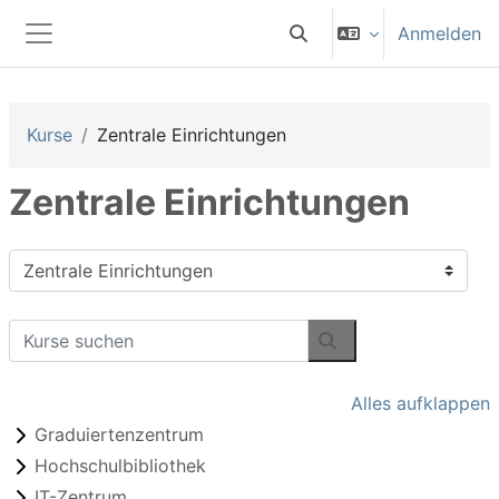
Zum Hauptinhalt
Anmelden
Sucheingabe umschalten
Website-Übersicht
Kurse
Zentrale Einrichtungen
Zentrale Einrichtungen
Kursbereiche
Kurse suchen
Kurse suchen
Alles aufklappen
Graduiertenzentrum
Hochschulbibliothek
IT-Zentrum